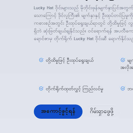
Lucky Hat ဝိုင်းများသည် မိုဘိုင်းဖုန်းမျက်နှာပြင်
သောကြောင့် ဒိုင်လူကြီး၏ မျက်နှာနှင့် ဦးထုပ်တင်ပြမှုက
ကစားစဉ်အတွင်း ဦးထုပ်ရွေးချယ်ရာတွင် တို့ထိမှုဖြင့် 
ရှိဘဲ ဆုံးဖြတ်ချယ်ချနိုင်သည်။ ဝင်ရောက်ရန် အပလီကေ
ရောင်ဇာမှ တိုက်ရိုက် Lucky Hat ဝိုင်းဆီ ရောက်နိုင်သ
တို့ထိမှုဖြင့် ဦးထုပ်ရွေးချယ်
မျက
အလို
တိုက်ရိုက်ထုတ်လွှင့် ကြည်လင်မှု
ဘရ
အကောင့်ဖွင့်ရန်
ဂိမ်းရှာဖွေဖို့