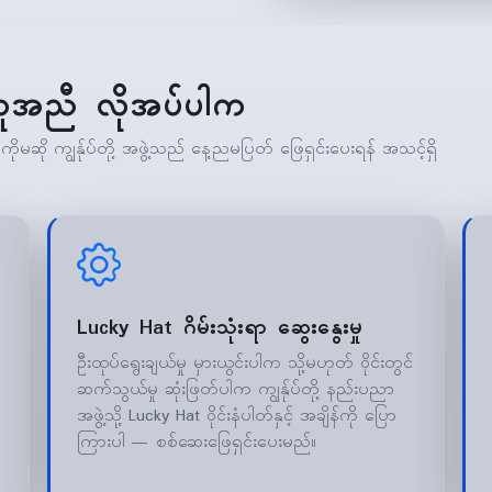
ူအညီ လိုအပ်ပါက
မဆို ကျွန်ုပ်တို့ အဖွဲ့သည် နေ့ညမပြတ် ဖြေရှင်းပေးရန် အသင့်ရှိ
Lucky Hat ဂိမ်းသုံးရာ ဆွေးနွေးမှု
ဦးထုပ်ရွေးချယ်မှု မှားယွင်းပါက သို့မဟုတ် ဝိုင်းတွင်
ဆက်သွယ်မှု ဆုံးဖြတ်ပါက ကျွန်ုပ်တို့ နည်းပညာ
အဖွဲ့သို့ Lucky Hat ဝိုင်းနံပါတ်နှင့် အချိန်ကို ပြော
ကြားပါ — စစ်ဆေးဖြေရှင်းပေးမည်။