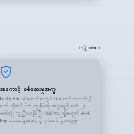
အဖွဲ့ online
အကောင့် စစ်ဆေးမှုအကူ
Lucky Hat ဝင်ရောက်ရာတွင် အကောင့် အတည်ပြု
ချက် လိုအပ်ပါက ကျွန်ုပ်တို့ အဖွဲ့သည် နာရီ ၂၄
ပတ်လုံး ကူညီပေးနိုင်ပြီး KBZPay သို့မဟုတ် AYA
Pay စစ်ဆေးမှုအဆင့်ကို ရှင်းလင်းပြသမည်။