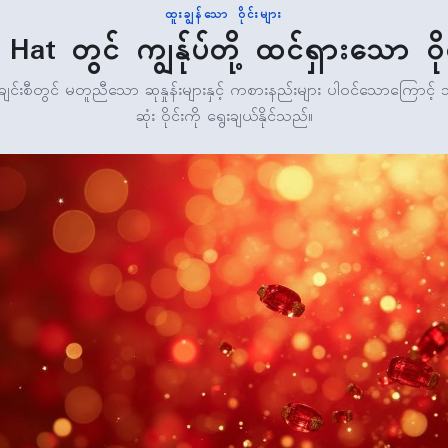
ထူးချွန်သော ဝိုင်းများ
Hat တွင် ကျွန်ုပ်တို့ ထင်ရှားသော ဝိုင်
ခုချင်းစီတွင် မတူညီသော ဆုနှုန်းများနှင့် ကစားနည်းများ ပါဝင်သောကြောင
ဆုံး ဝိုင်းကို ရွေးချယ်နိုင်သည်။