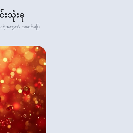
းသုံးခု
့် သင့်အတွက် အဆင်ပြေ