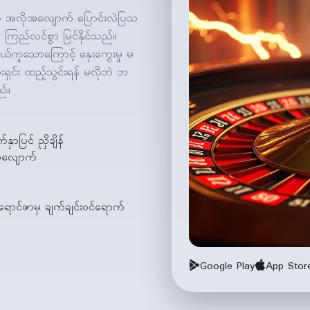
အတွက် အလိုအလျောက် ပြောင်းလဲပြသ
ို ကြည်လင်စွာ မြင်နိုင်သည်။
လွယ်ကူသောကြောင့် နှေးကွေးမှု မ
းရှင်း ထည့်သွင်းရန် မလိုဘဲ ဘ
ည်။
်နှာပြင် ညှိချိန်
အလျောက်
ောင်ဇာမှ ချက်ချင်းဝင်ရောက်
Google Play
App Stor