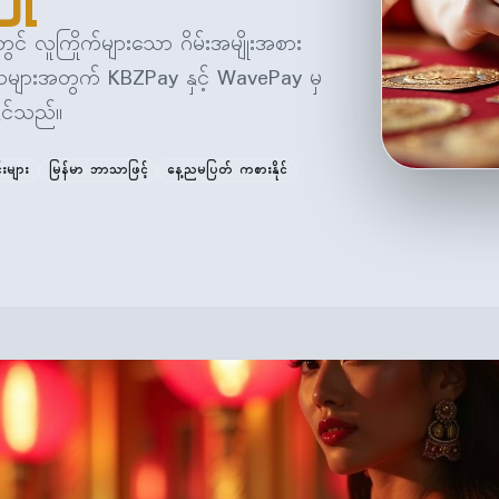
် လူကြိုက်များသော ဂိမ်းအမျိုးအစား
ဒေသများအတွက် KBZPay နှင့် WavePay မှ
ိုင်သည်။
်းများ
မြန်မာ ဘာသာဖြင့်
နေ့ညမပြတ် ကစားနိုင်