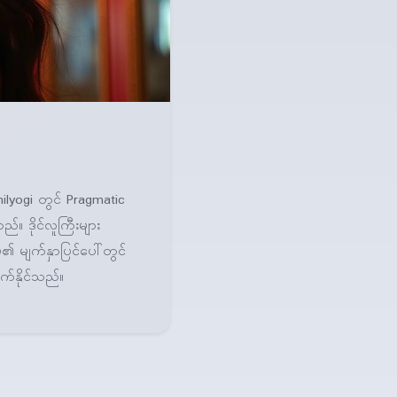
lyogi တွင် Pragmatic
်။ ဒိုင်လူကြီးများ
ိမိ၏ မျက်နှာပြင်ပေါ်တွင်
ာက်နိုင်သည်။