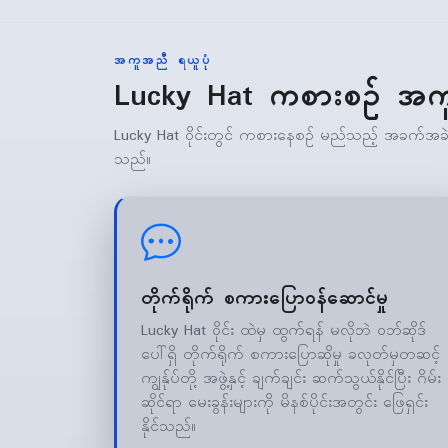
အကူအညီ ရယူပုံ
Lucky Hat ကစားစဉ် အက
Lucky Hat ဝိုင်းတွင် ကစားနေစဉ် မည်သည့် အခက်အခဲကို
သည်။
တိုက်ရိုက် စကားပြောဝန်ဆောင်မှု
Lucky Hat ဝိုင်း ထဲမှ ထွက်ရန် မလိုဘဲ ဝဘ်ဆိုဒ်
ပေါ်ရှိ တိုက်ရိုက် စကားပြောဆိုမှု ခလုတ်မှတဆင့်
ကျွန်ုပ်တို့ အဖွဲ့နှင့် ချက်ချင်း ဆက်သွယ်နိုင်ပြီး ဂိမ်း
ဆိုင်ရာ မေးခွန်းများကို မိနစ်ပိုင်းအတွင်း ဖြေရှင်း
နိုင်သည်။