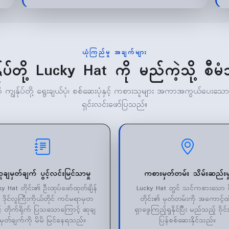
ယုံကြည်မှု အချက်များ
်ုပ်တို့ Lucky Hat ကို မည်ကဲ့သို့ စီ
းကို ကျွန်ုပ်တို့ ရွေးချယ်ပုံ၊ စစ်ဆေးပုံနှင့် ကစားသူများ အကာအကွယ်ပေး
ရှင်းလင်းဖော်ပြသည်။
ုချမှတ်ချက် ပွင့်လင်းမြင်သာမှု
ကစားမှတ်တမ်း သိမ်းဆည်းမှ
ky Hat တိုင်း၏ ဦးထုပ်ဖော်ထုတ်ချိန်
Lucky Hat တွင် သင်ကစားသော ဝို
ု ဒိုင်လူကြီးကိုယ်တိုင် ကင်မရာမှတ
တိုင်း၏ မှတ်တမ်းကို အကောင့်ထ
် တိုက်ရိုက် ပြသသောကြောင့် ဆုချ
ရှာဖွေကြည့်ရှုနိုင်ပြီး မည်သည့် ဝိုင်
မှတ်ချက်ကို မိမိ မြင်နေရသည်။
ပြန်စစ်ဆေးနိုင်သည်။