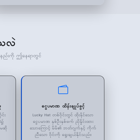
မံသလဲ
သောနည်းကို ဤနေရာတွင်
ု
ငွေပမာဏ ထိန်းချုပ်ခွင့်
င်း
Lucky Hat တစ်ဝိုင်းတွင် ထိုးနိုင်သော
ဲ၌
ငွေပမာဏ နှစ်ဦးနှစ်ဖက် ညှိနှိုင်းထား
းမဆို
သောကြောင့် မိမိ၏ ဘတ်ဂျက်နှင့် ကိုက်
ညီသော ဝိုင်းကို ရွေးချယ်နိုင်သည်။