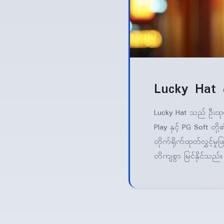
Lucky Hat ဂိ
Lucky Hat သည် ဦးထုပ
Play နှင့် PG Soft တို
တိုက်ရိုက်ထုတ်လွှင့်မှု
တိကျစွာ မြင်နိုင်သည်။ 