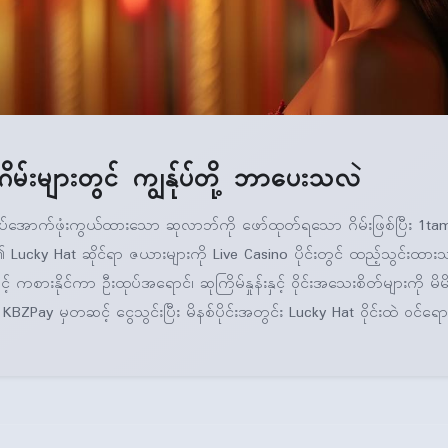
မ်းများတွင် ကျွန်ုပ်တို့ ဘာပေးသလဲ
်အောက်ဖုံးကွယ်ထားသော ဆုလာဘ်ကို ဖော်ထုတ်ရသော ဂိမ်းဖြစ်ပြီး 1tami
့၏ Lucky Hat ဆိုင်ရာ ဇယားများကို Live Casino ပိုင်းတွင် ထည့်သွင်းထားသည
ဖြင့် ကစားနိုင်ကာ ဦးထုပ်အရောင်၊ ဆုကြိမ်နှုန်းနှင့် ဝိုင်းအသေးစိတ်များကို မ
KBZPay မှတဆင့် ငွေသွင်းပြီး မိနစ်ပိုင်းအတွင်း Lucky Hat ဝိုင်းထဲ ဝင်ရေ