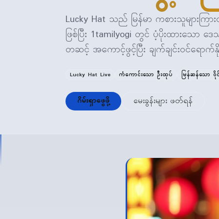
Lucky Hat သည် မြန်မာ ကစားသူများကြားတွင
ဖြစ်ပြီး 1tamilyogi တွင် ပံ့ပိုးထားသော 
တဆင့် အကောင့်ဖွင့်ပြီး ချက်ချင်းဝင်ရောက်န
Lucky Hat Live
ကံကောင်းသော ဦးထုပ်
မြန်ဆန်သော ဝိုင
ဂိမ်းရှာဖွေဖို့
မေးခွန်းများ ဖတ်ရန်