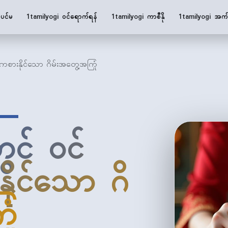
ပင်မ
1tamilyogi ဝင်ရောက်ရန်
1tamilyogi ကာစီနို
1tamilyogi အက်
ကစားနိုင်သော ဂိမ်းအတွေ့အကြုံ
 —
ွင် ဝင်
ုင်သော ဂိ
ုံ